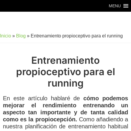
Saltar
Saltar
Saltar
MENU
al
a
al
contenido
la
pie
principal
barra
de
Inicio
»
Blog
»
Entrenamiento propioceptivo para el running
lateral
página
principal
Entrenamiento
propioceptivo para el
running
En este artículo hablaré de
cómo podemos
mejorar el rendimiento entrenando un
aspecto tan importante y de tanta calidad
como es la propiocepción.
Como añadiendo a
nuestra planificación de entrenamiento habitual