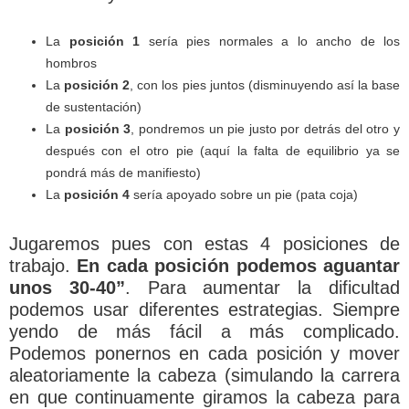
La
posici
ó
n 1
sería pies normales a lo ancho de los
hombros
La
posici
ó
n 2
, con los pies juntos (disminuyendo así la base
de sustentación)
La
posici
ó
n 3
, pondremos un pie justo por detrás del otro y
después con el otro pie (aquí la falta de equilibrio ya se
pondrá más de manifiesto)
La
posici
ó
n 4
sería apoyado sobre un pie (pata coja)
Jugaremos pues con estas 4 posiciones de
trabajo.
En cada posición podemos aguantar
unos 30-40”
. Para aumentar la dificultad
podemos usar diferentes estrategias. Siempre
yendo de más fácil a más complicado.
Podemos ponernos en cada posición y mover
aleatoriamente la cabeza (simulando la carrera
en que continuamente giramos la cabeza para