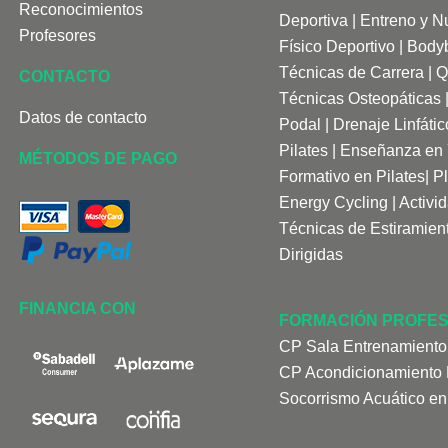
Reconocimientos
Deportiva
|
Entreno y Nu
Profesores
Físico Deportivo
|
Bodyb
Técnicas de Carrera
|
Q
CONTACTO
Técnicas Osteopáticas
Datos de contacto
Podal
|
Drenaje Linfá
tic
Pilates
|
Enseñanza en
MÉTODOS DE PAGO
Formativo en Pilates
|
P
Energy Cycling
|
Activi
Técnicas de Estiramien
Dirigidas
FINANCIA CON
FORMACIÓN PROFES
CP Sala Entrenamiento
CP Acondicionamiento F
Socorrismo Acuático en