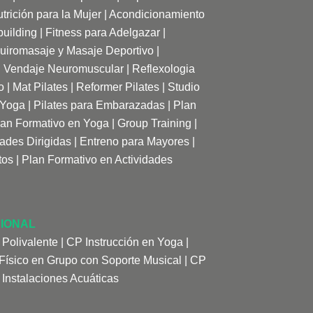
trición para la Mujer
|
Acondicionamiento
uilding
|
Fitness para Adelgazar
|
uiromasaje y Masaje Deportivo |
|
Vendaje Neuromuscular
|
Reflexologia
o
|
Mat Pilates
|
Reformer Pilates
|
Studio
 Yoga
|
Pilates para Embarazadas
|
Plan
lan Formativo en Yoga
|
Group Training
|
dades Dirigidas
|
Entreno para Mayores
|
tos
|
Plan Formativo en Actividades
IONAL
 Polivalente
|
CP Instrucción en Yoga
|
ísico en Grupo con Soporte Musical
|
CP
 Instalaciones Acuáticas