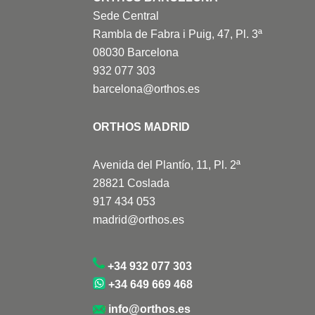
Sede Central
Rambla de Fabra i Puig, 47, Pl. 3ª
08030 Barcelona
932 077 303
barcelona@orthos.es
ORTHOS MADRID
Avenida del Plantío, 11, Pl. 2ª
28821 Coslada
917 434 053
madrid@orthos.es
+34 932 077 303
+34 649 669 468
info@orthos.es