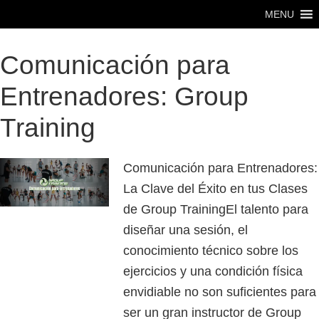
Saltar
Saltar
Saltar
MENU
al
a
al
contenido
la
pie
Comunicación para
principal
barra
de
Entrenadores: Group
lateral
página
principal
Training
Comunicación para Entrenadores:
La Clave del Éxito en tus Clases
de Group TrainingEl talento para
diseñar una sesión, el
conocimiento técnico sobre los
ejercicios y una condición física
envidiable no son suficientes para
ser un gran instructor de Group