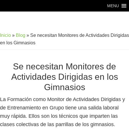
Saltar
Saltar
MENU
al
al
contenido
pie
principal
de
Inicio
»
Blog
»
Se necesitan Monitores de Actividades Dirigidas
página
en los Gimnasios
Se necesitan Monitores de
Actividades Dirigidas en los
Gimnasios
La Formación como Monitor de Actividades Dirigidas y
de Entrenamiento en Grupo tiene una salida laboral
muy rápida. Ellos son los técnicos que imparten las
clases colectivas de las parrillas de los gimnasios.