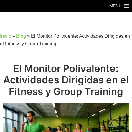
Saltar
Saltar
MENU
al
al
contenido
pie
principal
de
Inicio
»
Blog
»
El Monitor Polivalente: Actividades Dirigidas en
página
el Fitness y Group Training
El Monitor Polivalente:
Actividades Dirigidas en el
Fitness y Group Training