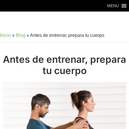
Saltar
Saltar
MENU
al
al
contenido
pie
principal
de
Inicio
»
Blog
»
Antes de entrenar, prepara tu cuerpo
página
Antes de entrenar, prepara
tu cuerpo