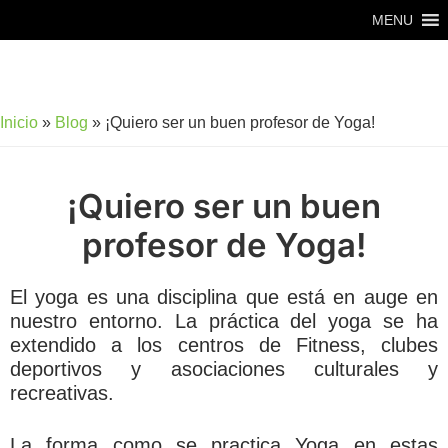
Saltar
Saltar
MENU
al
al
contenido
pie
principal
de
Inicio
»
Blog
»
¡Quiero ser un buen profesor de Yoga!
página
¡Quiero ser un buen
profesor de Yoga!
El yoga es una disciplina que está en auge en
nuestro entorno. La práctica del yoga se ha
extendido a los centros de Fitness, clubes
deportivos y asociaciones culturales y
recreativas.
La forma como se practica Yoga en estas