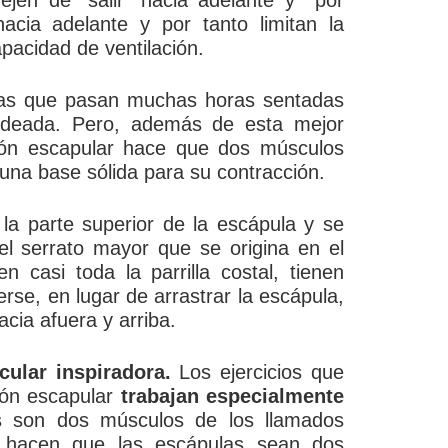
jen de “salir” hacia adelante y por
hacia adelante y por tanto limitan la
apacidad de ventilación.
nas que pasan muchas horas sentadas
ndeada. Pero, además de esta mejor
ción escapular hace que dos músculos
una base sólida para su contracción.
la parte superior de la escápula y se
 el serrato mayor que se origina en el
 casi toda la parrilla costal, tienen
rse, en lugar de arrastrar la escápula,
acia afuera y arriba.
cular inspiradora.
Los ejercicios que
ión escapular
trabajan especialmente
 son dos músculos de los llamados
a hacen que las escápulas sean dos