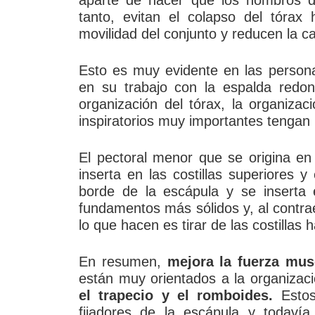
aparte de hacer que los hombros de
tanto, evitan el colapso del tórax 
movilidad del conjunto y reducen la c
Esto es muy evidente en las perso
en su trabajo con la espalda redo
organización del tórax, la organiza
inspiratorios muy importantes tengan 
El pectoral menor que se origina en 
inserta en las costillas superiores y
borde de la escápula y se inserta en
fundamentos más sólidos y, al contrae
lo que hacen es tirar de las costillas h
En resumen,
mejora la fuerza mus
están muy orientados a la organizac
el trapecio y el romboides.
Estos
fijadores de la escápula y todaví