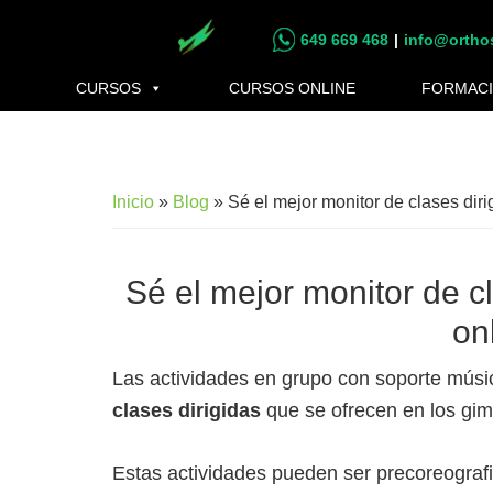
Saltar
Saltar
649 669 468
|
info@ortho
al
al
contenido
pie
CURSOS
CURSOS ONLINE
FORMACI
principal
de
página
Inicio
»
Blog
»
Sé el mejor monitor de clases dir
Sé el mejor monitor de c
on
Las actividades en grupo con soporte músic
clases dirigidas
que se ofrecen en los gim
Estas actividades pueden ser precoreografia