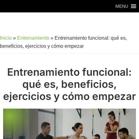
Saltar
Saltar
MENU
al
al
contenido
pie
principal
de
Inicio
»
Entrenamiento
»
Entrenamiento funcional: qué es,
página
beneficios, ejercicios y cómo empezar
Entrenamiento funcional:
qué es, beneficios,
ejercicios y cómo empezar