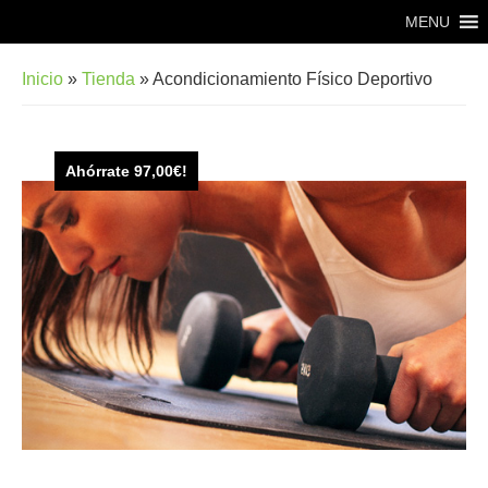
Saltar
Saltar
MENU
al
al
contenido
pie
Inicio
»
Tienda
»
Acondicionamiento Físico Deportivo
principal
de
página
Ahórrate
97,00
€
!