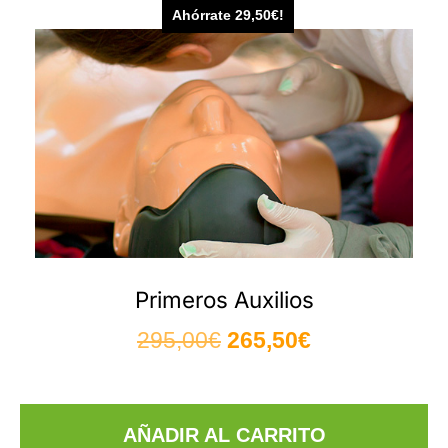
Ahórrate
29,50
€
!
Primeros Auxilios
295,00
€
265,50
€
AÑADIR AL CARRITO