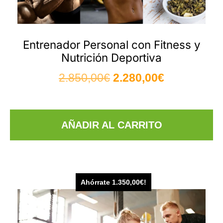
Entrenador Personal con Fitness y
Nutrición Deportiva
2.850,00
€
2.280,00
€
AÑADIR AL CARRITO
Ahórrate
1.350,00
€
!