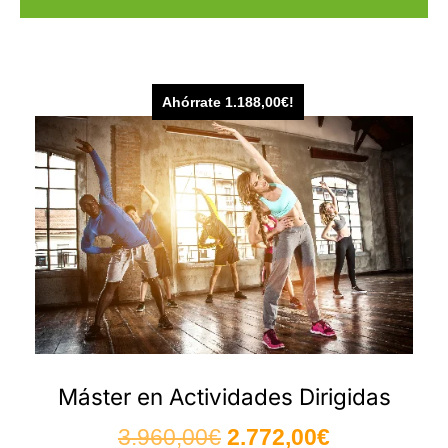
Ahórrate
1.188,00
€
!
Máster en Actividades Dirigidas
3.960,00
€
2.772,00
€