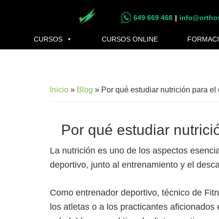
Saltar
Saltar
649 669 468
|
info@ortho
al
al
contenido
pie
CURSOS
CURSOS ONLINE
FORMACI
principal
de
página
Inicio
»
Blog
»
Por qué estudiar nutrición para el
Por qué estudiar nutrici
La nutrición es uno de los aspectos esenci
deportivo, junto al entrenamiento y el desc
Como entrenador deportivo, técnico de Fitn
los atletas o a los practicantes aficionados