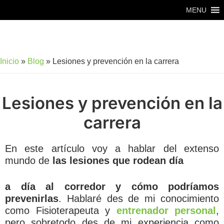
Saltar
Saltar
MENU
al
al
contenido
pie
principal
de
Inicio
»
Blog
»
Lesiones y prevención en la carrera
página
Lesiones y prevención en la
carrera
En este artículo voy a hablar del extenso
mundo de
las lesiones que rodean día
a día al corredor y cómo podríamos
prevenirlas
. Hablaré des de mi conocimiento
como Fisioterapeuta y
entrenador personal
,
pero sobretodo des de mi experiencia como