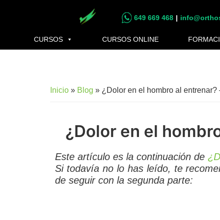
Saltar
Saltar
649 669 468
|
info@ortho
al
al
contenido
pie
CURSOS
CURSOS ONLINE
FORMACI
principal
de
página
Inicio
»
Blog
»
¿Dolor en el hombro al entrenar? –
¿Dolor en el hombro 
Este artículo es la continuación de
¿D
Si todavía no lo has leído, te recom
de seguir con la segunda parte: