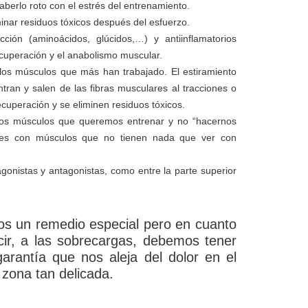
erlo roto con el estrés del entrenamiento.
iminar residuos tóxicos después del esfuerzo.
cción (aminoácidos, glúcidos,…) y antiinflamatorios
ecuperación y el anabolismo muscular.
 los músculos que más han trabajado. El estiramiento
ran y salen de las fibras musculares al tracciones o
ecuperación y se eliminen residuos tóxicos.
ellos músculos que queremos entrenar y no “hacernos
jes con músculos que no tienen nada que ver con
agonistas y antagonistas, como entre la parte superior
os un remedio especial pero en cuanto
cir, a las sobrecargas, debemos tener
arantía que nos aleja del dolor en el
 zona tan delicada.