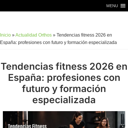
Saltar
Saltar
MENU
al
al
contenido
pie
principal
de
Inicio
»
Actualidad Orthos
»
Tendencias fitness 2026 en
página
España: profesiones con futuro y formación especializada
Tendencias fitness 2026 en
España: profesiones con
futuro y formación
especializada