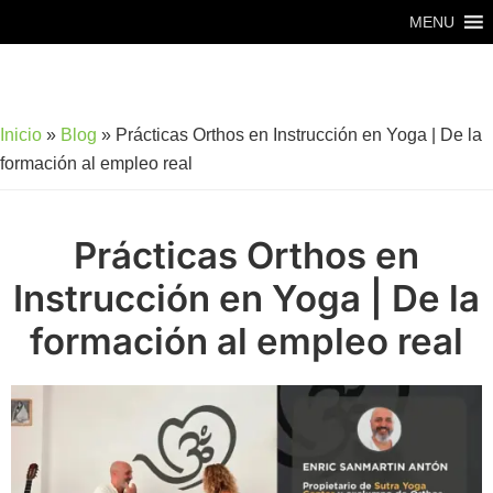
Saltar
Saltar
MENU
al
al
contenido
pie
principal
de
Inicio
»
Blog
»
Prácticas Orthos en Instrucción en Yoga | De la
página
formación al empleo real
Prácticas Orthos en
Instrucción en Yoga | De la
formación al empleo real