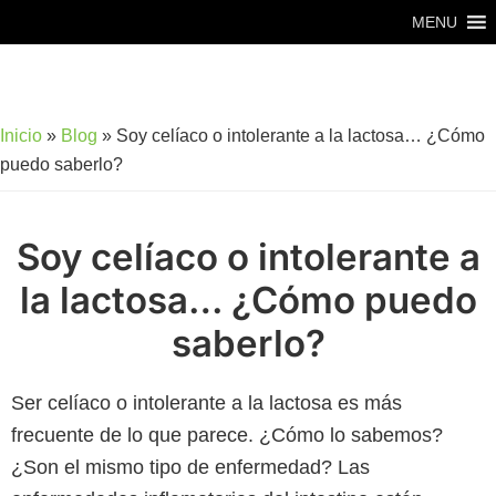
Saltar
Saltar
MENU
al
al
contenido
pie
principal
de
Inicio
»
Blog
»
Soy celíaco o intolerante a la lactosa… ¿Cómo
página
puedo saberlo?
Soy celíaco o intolerante a
la lactosa… ¿Cómo puedo
saberlo?
Ser celíaco o intolerante a la lactosa es más
frecuente de lo que parece. ¿Cómo lo sabemos?
¿Son el mismo tipo de enfermedad? Las