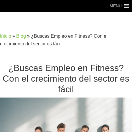
Saltar
Saltar
MENU
al
al
contenido
pie
principal
de
Inicio
»
Blog
»
¿Buscas Empleo en Fitness? Con el
página
crecimiento del sector es fácil
¿Buscas Empleo en Fitness?
Con el crecimiento del sector es
fácil