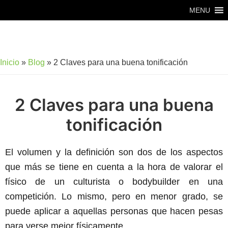
Saltar
Saltar
MENU
al
al
contenido
pie
principal
de
Inicio
»
Blog
»
2 Claves para una buena tonificación
página
2 Claves para una buena
tonificación
El volumen y la definición son dos de los aspectos
que más se tiene en cuenta a la hora de valorar el
físico de un culturista o bodybuilder en una
competición. Lo mismo, pero en menor grado, se
puede aplicar a aquellas personas que hacen pesas
para verse mejor físicamente.