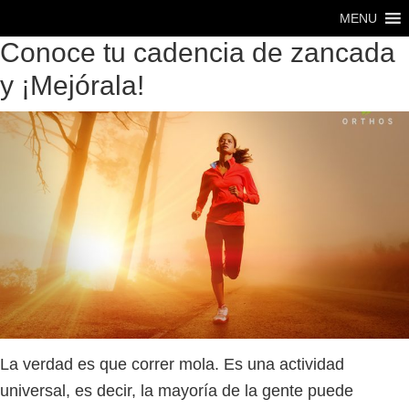
Saltar
Saltar
MENU
al
al
Conoce tu cadencia de zancada
contenido
pie
y ¡Mejórala!
principal
de
página
La verdad es que correr mola. Es una actividad
universal, es decir, la mayoría de la gente puede