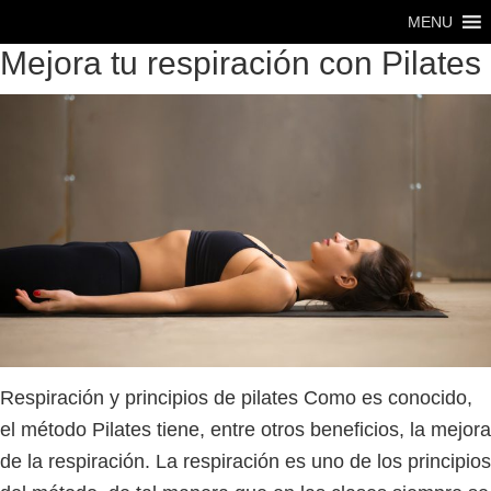
Saltar
Saltar
MENU
al
al
Mejora tu respiración con Pilates
contenido
pie
principal
de
página
Respiración y principios de pilates Como es conocido,
el método Pilates tiene, entre otros beneficios, la mejora
de la respiración. La respiración es uno de los principios