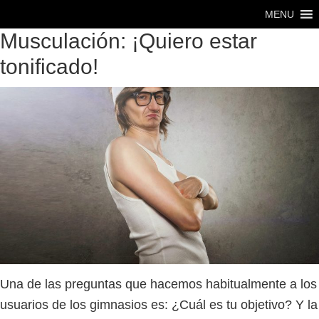
Saltar
Saltar
MENU
al
al
Musculación: ¡Quiero estar
contenido
pie
tonificado!
principal
de
página
Una de las preguntas que hacemos habitualmente a los
usuarios de los gimnasios es: ¿Cuál es tu objetivo? Y la