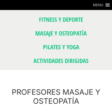
Saltar
Saltar
MENU
al
al
FITNESS Y DEPORTE
contenido
pie
principal
de
MASAJE Y OSTEOPATÍA
página
PILATES Y YOGA
ACTIVIDADES DIRIGIDAS
PROFESORES MASAJE Y
OSTEOPATÍA