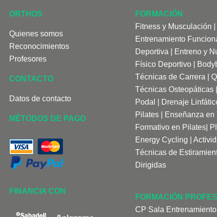
ORTHOS
FORMACIÓN
Fitness y Musculación
Quienes somos
Entrenamiento Funcion
Reconocimientos
Deportiva
|
Entreno y Nu
Profesores
Físico Deportivo
|
Bodyb
Técnicas de Carrera
|
Q
CONTACTO
Técnicas Osteopáticas
Datos de contacto
Podal
|
Drenaje Linfá
tic
Pilates
|
Enseñanza en
MÉTODOS DE PAGO
Formativo en Pilates
|
P
Energy Cycling
|
Activi
Técnicas de Estiramien
Dirigidas
FINANCIA CON
FORMACIÓN PROFES
CP Sala Entrenamiento