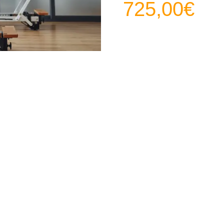
725,00
€