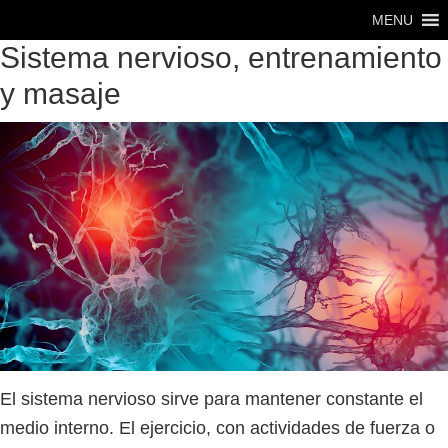
Saltar
Saltar
MENU
al
al
Sistema nervioso, entrenamiento
contenido
pie
y masaje
principal
de
página
El sistema nervioso sirve para mantener constante el
medio interno. El ejercicio, con actividades de fuerza o