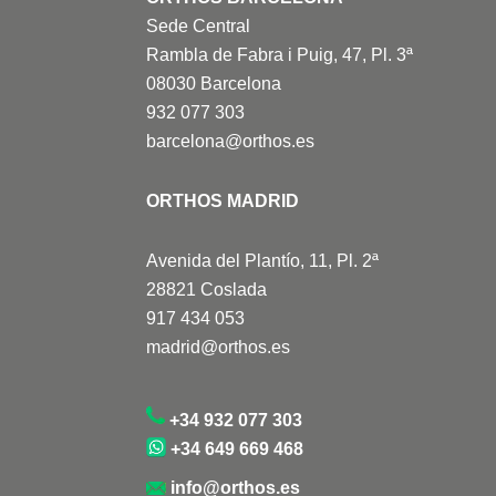
Sede Central
Rambla de Fabra i Puig, 47, Pl. 3ª
08030 Barcelona
932 077 303
barcelona@orthos.es
ORTHOS MADRID
Avenida del Plantío, 11, Pl. 2ª
28821 Coslada
917 434 053
madrid@orthos.es
+34 932 077 303
+34 649 669 468
info@orthos.es