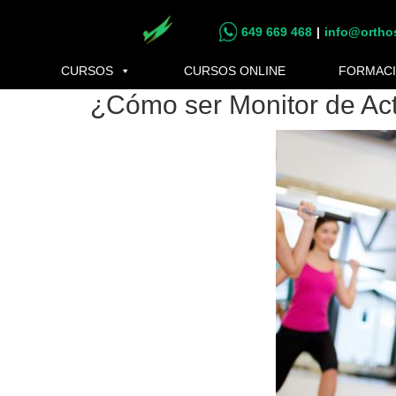
Saltar
Saltar
649 669 468
|
info@ortho
al
al
contenido
pie
CURSOS
CURSOS ONLINE
FORMACI
principal
de
¿Cómo ser Monitor de Act
página