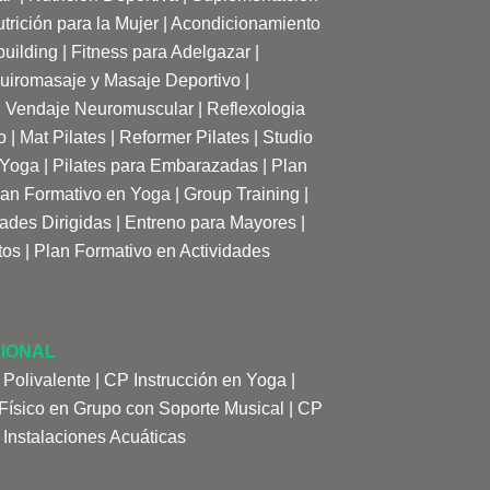
trición para la Mujer
|
Acondicionamiento
uilding
|
Fitness para Adelgazar
|
uiromasaje y Masaje Deportivo |
|
Vendaje Neuromuscular
|
Reflexologia
o
|
Mat Pilates
|
Reformer Pilates
|
Studio
 Yoga
|
Pilates para Embarazadas
|
Plan
lan Formativo en Yoga
|
Group Training
|
dades Dirigidas
|
Entreno para Mayores
|
tos
|
Plan Formativo en Actividades
IONAL
 Polivalente
|
CP Instrucción en Yoga
|
ísico en Grupo con Soporte Musical
|
CP
 Instalaciones Acuáticas