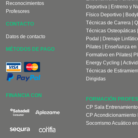
Reconocimientos
Deportiva
|
Entreno y Nu
Profesores
Físico Deportivo
|
Bodyb
Técnicas de Carrera
|
Q
CONTACTO
Técnicas Osteopáticas
Datos de contacto
Podal
|
Drenaje Linfá
tic
Pilates
|
Enseñanza en
MÉTODOS DE PAGO
Formativo en Pilates
|
P
Energy Cycling
|
Activi
Técnicas de Estiramien
Dirigidas
FINANCIA CON
FORMACIÓN PROFES
CP Sala Entrenamiento
CP Acondicionamiento F
Socorrismo Acuático en