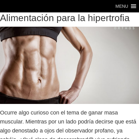
Saltar
Saltar
MENU
al
al
Alimentación para la hipertrofia
contenido
pie
principal
de
página
Ocurre algo curioso con el tema de ganar masa
muscular. Mientras por un lado podría decirse que está
algo denostado a ojos del observador profano, ya