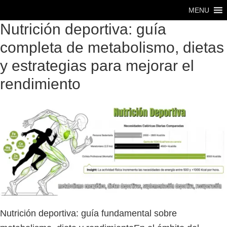
Saltar
Saltar
MENU
al
al
Nutrición deportiva: guía
contenido
pie
completa de metabolismo, dietas
principal
de
y estrategias para mejorar el
página
rendimiento
Nutrición deportiva: guía fundamental sobre