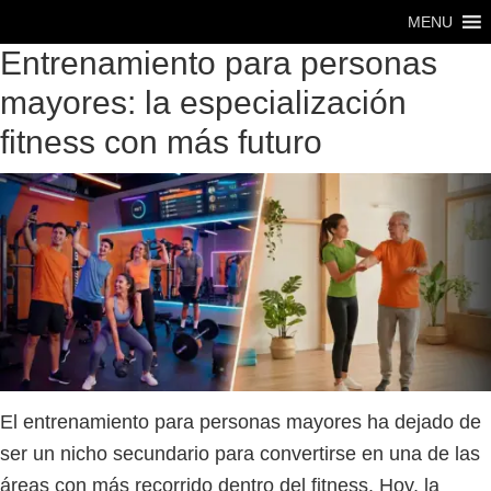
Saltar
Saltar
MENU
al
al
Entrenamiento para personas
contenido
pie
mayores: la especialización
principal
de
fitness con más futuro
página
El entrenamiento para personas mayores ha dejado de
ser un nicho secundario para convertirse en una de las
áreas con más recorrido dentro del fitness. Hoy, la