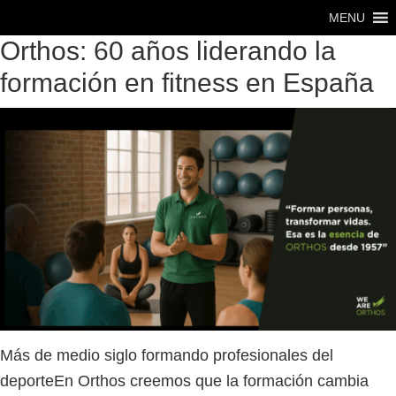
Saltar
Saltar
MENU
al
al
Orthos: 60 años liderando la
contenido
pie
formación en fitness en España
principal
de
página
Más de medio siglo formando profesionales del
deporteEn Orthos creemos que la formación cambia