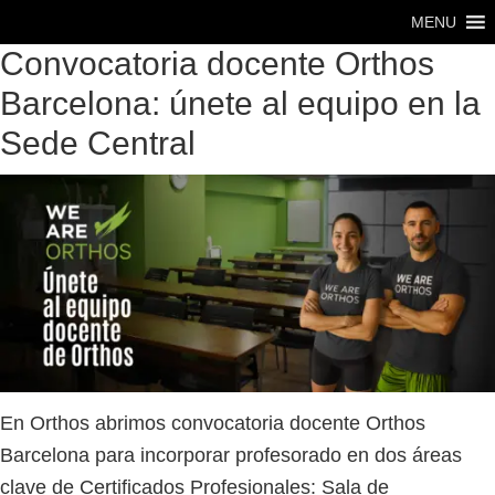
Saltar
Saltar
MENU
al
al
Convocatoria docente Orthos
contenido
pie
Barcelona: únete al equipo en la
principal
de
Sede Central
página
En Orthos abrimos convocatoria docente Orthos
Barcelona para incorporar profesorado en dos áreas
clave de Certificados Profesionales: Sala de