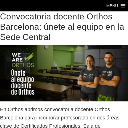
Saltar
Saltar
MENU
al
al
Convocatoria docente Orthos
contenido
pie
Barcelona: únete al equipo en la
principal
de
Sede Central
página
En Orthos abrimos convocatoria docente Orthos
Barcelona para incorporar profesorado en dos áreas
clave de Certificados Profesionales: Sala de