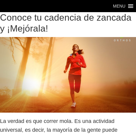
Saltar
Saltar
MENU
al
al
Conoce tu cadencia de zancada
contenido
pie
y ¡Mejórala!
principal
de
página
La verdad es que correr mola. Es una actividad
universal, es decir, la mayoría de la gente puede