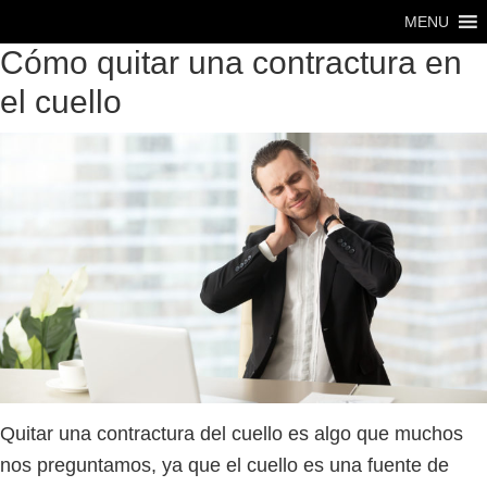
Saltar
Saltar
MENU
al
al
Cómo quitar una contractura en
contenido
pie
el cuello
principal
de
página
Quitar una contractura del cuello es algo que muchos
nos preguntamos, ya que el cuello es una fuente de