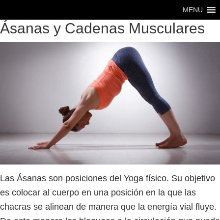
Saltar
Saltar
MENU
al
al
Ásanas y Cadenas Musculares
contenido
pie
principal
de
página
Las Ásanas son posiciones del Yoga físico. Su objetivo
es colocar al cuerpo en una posición en la que las
chacras se alinean de manera que la energía vial fluye.